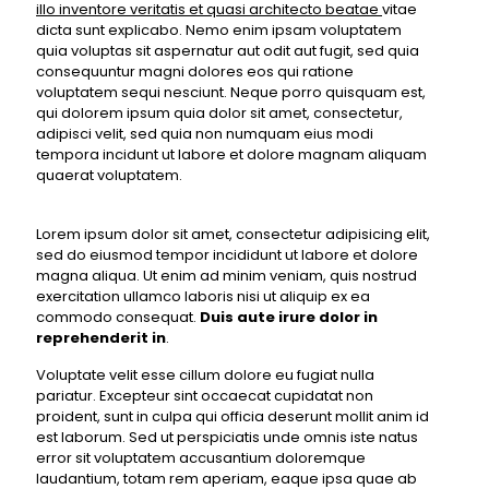
illo inventore veritatis et quasi architecto beatae
vitae
dicta sunt explicabo. Nemo enim ipsam voluptatem
quia voluptas sit aspernatur aut odit aut fugit, sed quia
consequuntur magni dolores eos qui ratione
voluptatem sequi nesciunt. Neque porro quisquam est,
qui dolorem ipsum quia dolor sit amet, consectetur,
adipisci velit, sed quia non numquam eius modi
tempora incidunt ut labore et dolore magnam aliquam
quaerat voluptatem.
Lorem ipsum dolor sit amet, consectetur adipisicing elit,
sed do eiusmod tempor incididunt ut labore et dolore
magna aliqua. Ut enim ad minim veniam, quis nostrud
exercitation ullamco laboris nisi ut aliquip ex ea
commodo consequat.
Duis aute irure dolor in
reprehenderit in
.
Voluptate velit esse cillum dolore eu fugiat nulla
pariatur. Excepteur sint occaecat cupidatat non
proident, sunt in culpa qui officia deserunt mollit anim id
est laborum. Sed ut perspiciatis unde omnis iste natus
error sit voluptatem accusantium doloremque
laudantium, totam rem aperiam, eaque ipsa quae ab